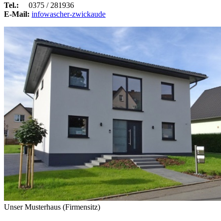
Tel.:
0375 / 281936
E-Mail:
info
wascher-zwickau
de
Unser Musterhaus (Firmensitz)