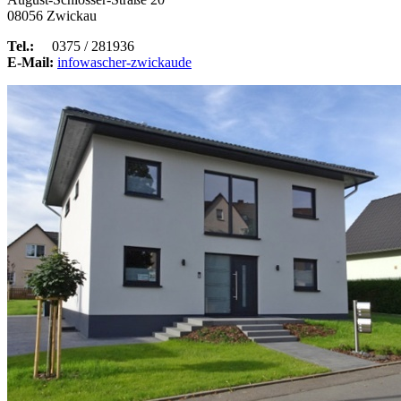
08056 Zwickau
Tel.:
0375 / 281936
E-Mail:
info
wascher-zwickau
de