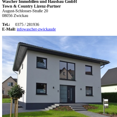
Wascher Immobilien und Hausbau GmbH
Town & Country Lizenz-Partner
August-Schlosser-Straße 20
08056 Zwickau
Tel.:
0375 / 281936
E-Mail:
info
wascher-zwickau
de