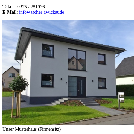
Tel.:
0375 / 281936
E-Mail:
info
wascher-zwickau
de
Unser Musterhaus (Firmensitz)