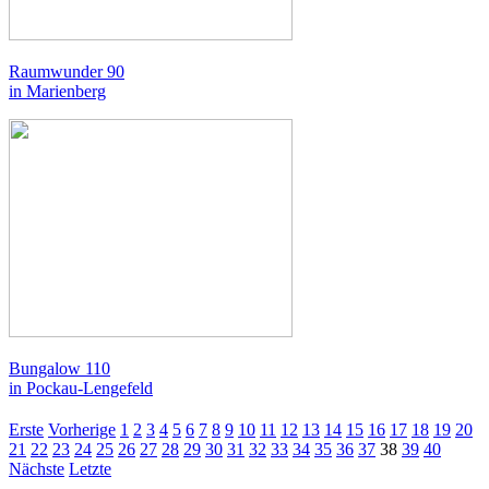
Raumwunder 90
in Marienberg
Bungalow 110
in Pockau-Lengefeld
Erste
Vorherige
1
2
3
4
5
6
7
8
9
10
11
12
13
14
15
16
17
18
19
20
21
22
23
24
25
26
27
28
29
30
31
32
33
34
35
36
37
38
39
40
Nächste
Letzte