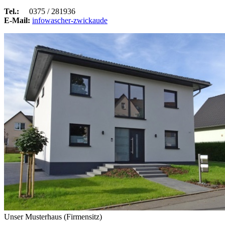
Tel.:
0375 / 281936
E-Mail:
info
wascher-zwickau
de
Unser Musterhaus (Firmensitz)